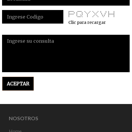
****** ***** * * * * * * * *
* * * * * * * * * * * *
* * * * * * * * * * * *
****** * * * * * * *******
* * * * * * * * * * *
* * * * * * * * * *
* **** * * * * * * *
Clic para recargar
ACEPTAR
NOSOTROS
Home